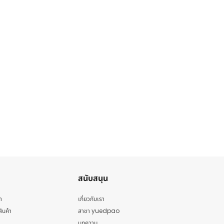
สนับสนุน
า
เกี่ยวกับเรา
สินค้า
สาขา yuedpao
บทความ