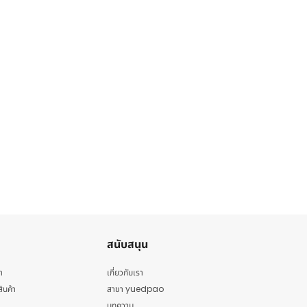
สนับสนุน
า
เกี่ยวกับเรา
สินค้า
สาขา yuedpao
บทความ