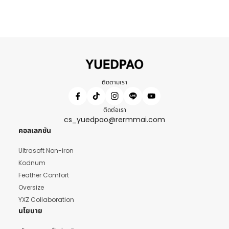
ติดตามเรา
ติดต่อเรา
cs_yuedpao@rermmai.com
คอลเลกชัน
Ultrasoft Non-iron
Kodnum
Feather Comfort
Oversize
YXZ Collaboration
นโยบาย