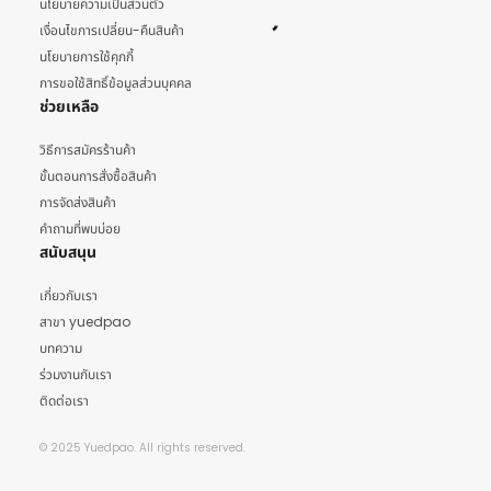
นโยบายความเป็นส่วนตัว
เงื่อนไขการเปลี่ยน-คืนสินค้า
นโยบายการใช้คุกกี้
การขอใช้สิทธิ์ข้อมูลส่วนบุคคล
ช่วยเหลือ
วิธีการสมัครร้านค้า
ขั้นตอนการสั่งซื้อสินค้า
การจัดส่งสินค้า
คำถามที่พบบ่อย
สนับสนุน
เกี่ยวกับเรา
สาขา yuedpao
บทความ
ร่วมงานกับเรา
ติดต่อเรา
© 2025 Yuedpao. All rights reserved.