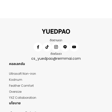
ติดตามเรา
ติดต่อเรา
cs_yuedpao@rermmai.com
คอลเลกชัน
Ultrasoft Non-iron
Kodnum
Feather Comfort
Oversize
YXZ Collaboration
นโยบาย