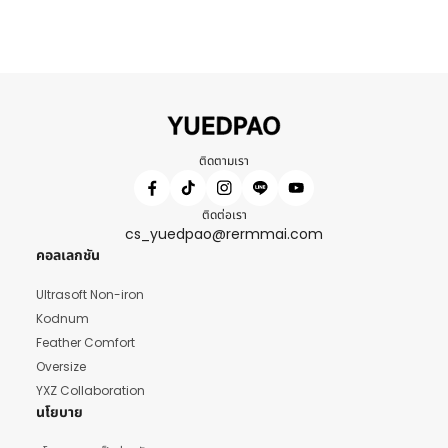
ติดตามเรา
ติดต่อเรา
cs_yuedpao@rermmai.com
คอลเลกชัน
Ultrasoft Non-iron
Kodnum
Feather Comfort
Oversize
YXZ Collaboration
นโยบาย