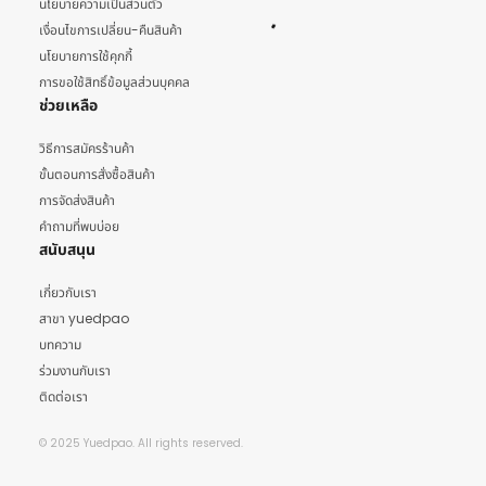
นโยบายความเป็นส่วนตัว
เงื่อนไขการเปลี่ยน-คืนสินค้า
นโยบายการใช้คุกกี้
การขอใช้สิทธิ์ข้อมูลส่วนบุคคล
ช่วยเหลือ
วิธีการสมัครร้านค้า
ขั้นตอนการสั่งซื้อสินค้า
การจัดส่งสินค้า
คำถามที่พบบ่อย
สนับสนุน
เกี่ยวกับเรา
สาขา yuedpao
บทความ
ร่วมงานกับเรา
ติดต่อเรา
© 2025 Yuedpao. All rights reserved.