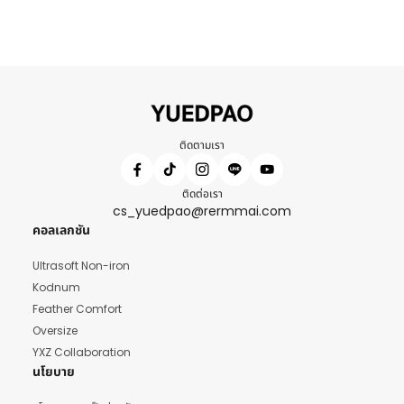
ติดตามเรา
ติดต่อเรา
cs_yuedpao@rermmai.com
คอลเลกชัน
Ultrasoft Non-iron
Kodnum
Feather Comfort
Oversize
YXZ Collaboration
นโยบาย