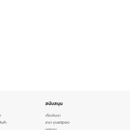
สนับสนุน
า
เกี่ยวกับเรา
สินค้า
สาขา yuedpao
บทความ