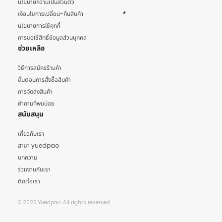
นโยบายความเป็นส่วนตัว
เงื่อนไขการเปลี่ยน-คืนสินค้า
นโยบายการใช้คุกกี้
การขอใช้สิทธิ์ข้อมูลส่วนบุคคล
ช่วยเหลือ
วิธีการสมัครร้านค้า
ขั้นตอนการสั่งซื้อสินค้า
การจัดส่งสินค้า
คำถามที่พบบ่อย
สนับสนุน
เกี่ยวกับเรา
สาขา yuedpao
บทความ
ร่วมงานกับเรา
ติดต่อเรา
© 2025 Yuedpao. All rights reserved.