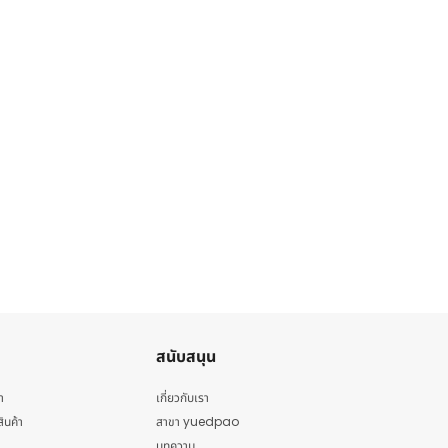
สนับสนุน
า
เกี่ยวกับเรา
สินค้า
สาขา yuedpao
บทความ