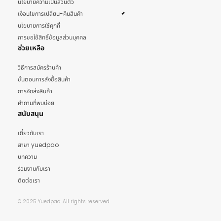
นโยบายความเป็นส่วนตัว
เงื่อนไขการเปลี่ยน-คืนสินค้า
นโยบายการใช้คุกกี้
การขอใช้สิทธิ์ข้อมูลส่วนบุคคล
ช่วยเหลือ
วิธีการสมัครร้านค้า
ขั้นตอนการสั่งซื้อสินค้า
การจัดส่งสินค้า
คำถามที่พบบ่อย
สนับสนุน
เกี่ยวกับเรา
สาขา yuedpao
บทความ
ร่วมงานกับเรา
ติดต่อเรา
© 2025 Yuedpao. All rights reserved.