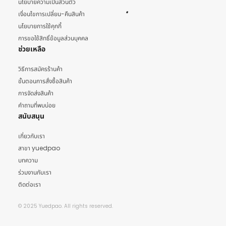
นโยบายความเป็นส่วนตัว
เงื่อนไขการเปลี่ยน-คืนสินค้า
นโยบายการใช้คุกกี้
การขอใช้สิทธิ์ข้อมูลส่วนบุคคล
ช่วยเหลือ
วิธีการสมัครร้านค้า
ขั้นตอนการสั่งซื้อสินค้า
การจัดส่งสินค้า
คำถามที่พบบ่อย
สนับสนุน
เกี่ยวกับเรา
สาขา yuedpao
บทความ
ร่วมงานกับเรา
ติดต่อเรา
© 2025 Yuedpao. All rights reserved.