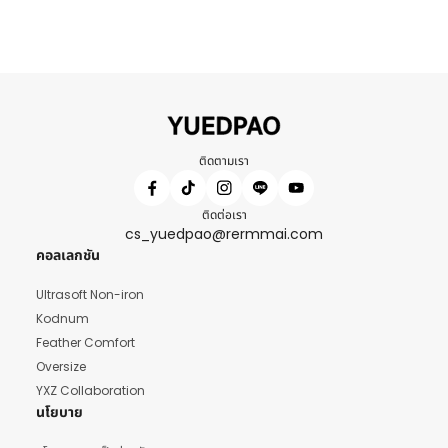
ติดตามเรา
ติดต่อเรา
cs_yuedpao@rermmai.com
คอลเลกชัน
Ultrasoft Non-iron
Kodnum
Feather Comfort
Oversize
YXZ Collaboration
นโยบาย