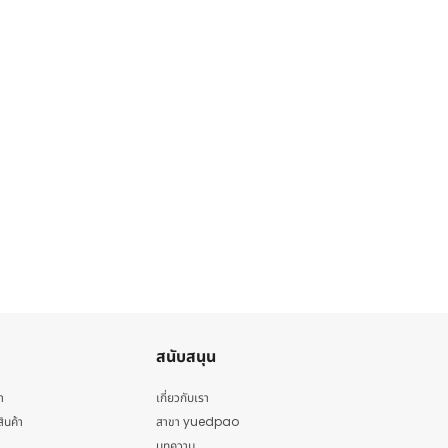
สนับสนุน
า
เกี่ยวกับเรา
สินค้า
สาขา yuedpao
บทความ