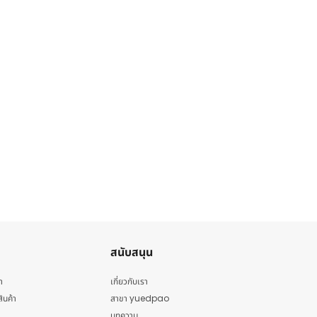
สนับสนุน
า
เกี่ยวกับเรา
สินค้า
สาขา yuedpao
บทความ