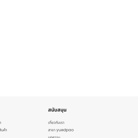
สนับสนุน
า
เกี่ยวกับเรา
สินค้า
สาขา yuedpao
บทความ