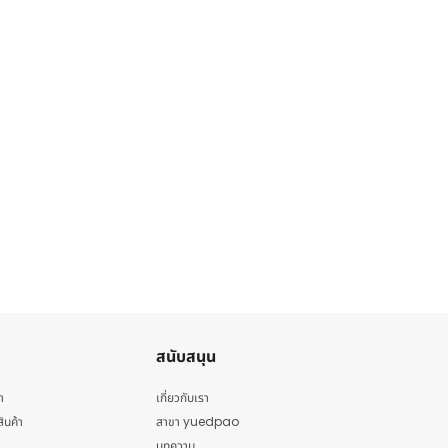
สนับสนุน
า
เกี่ยวกับเรา
สินค้า
สาขา yuedpao
บทความ