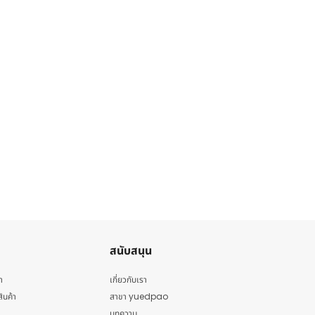
สนับสนุน
า
เกี่ยวกับเรา
สินค้า
สาขา yuedpao
บทความ