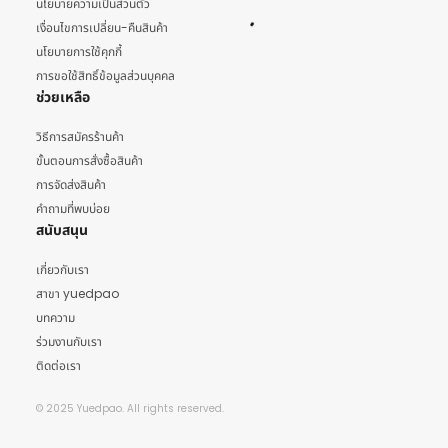
นโยบายความเป็นส่วนตัว
เงื่อนไขการเปลี่ยน-คืนสินค้า
นโยบายการใช้คุกกี้
การขอใช้สิทธิ์ข้อมูลส่วนบุคคล
ช่วยเหลือ
วิธีการสมัครร้านค้า
ขั้นตอนการสั่งซื้อสินค้า
การจัดส่งสินค้า
คำถามที่พบบ่อย
สนับสนุน
เกี่ยวกับเรา
สาขา yuedpao
บทความ
ร่วมงานกับเรา
ติดต่อเรา
© 2025 Yuedpao. All rights reserved.