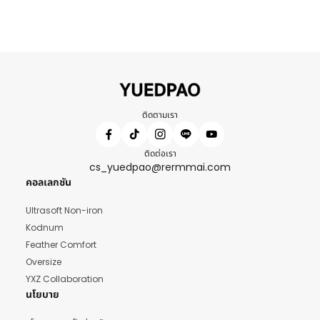
ติดตามเรา
ติดต่อเรา
cs_yuedpao@rermmai.com
คอลเลกชัน
Ultrasoft Non-iron
Kodnum
Feather Comfort
Oversize
YXZ Collaboration
นโยบาย