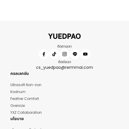
ติดตามเรา
ติดต่อเรา
cs_yuedpao@rermmai.com
คอลเลกชัน
Ultrasoft Non-iron
Kodnum
Feather Comfort
Oversize
YXZ Collaboration
นโยบาย