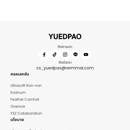
ติดตามเรา
ติดต่อเรา
cs_yuedpao@rermmai.com
คอลเลกชัน
Ultrasoft Non-iron
Kodnum
Feather Comfort
Oversize
YXZ Collaboration
นโยบาย