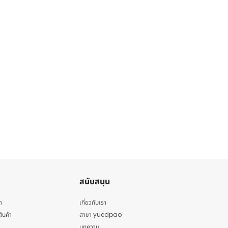
สนับสนุน
า
เกี่ยวกับเรา
สินค้า
สาขา yuedpao
บทความ