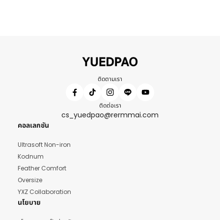
ติดตามเรา
ติดต่อเรา
cs_yuedpao@rermmai.com
คอลเลกชัน
Ultrasoft Non-iron
Kodnum
Feather Comfort
Oversize
YXZ Collaboration
นโยบาย