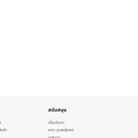
สนับสนุน
า
เกี่ยวกับเรา
สินค้า
สาขา yuedpao
บทความ