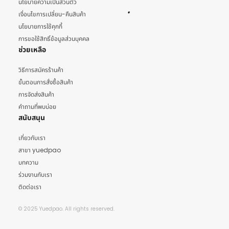
นโยบายความเป็นส่วนตัว
เงื่อนไขการเปลี่ยน-คืนสินค้า
นโยบายการใช้คุกกี้
การขอใช้สิทธิ์ข้อมูลส่วนบุคคล
ช่วยเหลือ
วิธีการสมัครร้านค้า
ขั้นตอนการสั่งซื้อสินค้า
การจัดส่งสินค้า
คำถามที่พบบ่อย
สนับสนุน
เกี่ยวกับเรา
สาขา yuedpao
บทความ
ร่วมงานกับเรา
ติดต่อเรา
© 2025 Yuedpao. All rights reserved.