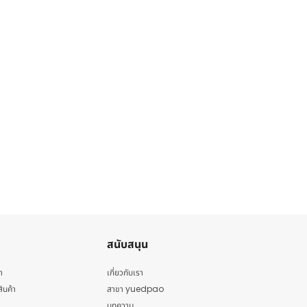
สนับสนุน
า
เกี่ยวกับเรา
สินค้า
สาขา yuedpao
บทความ