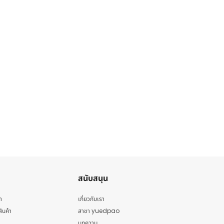
สนับสนุน
า
เกี่ยวกับเรา
สินค้า
สาขา yuedpao
บทความ