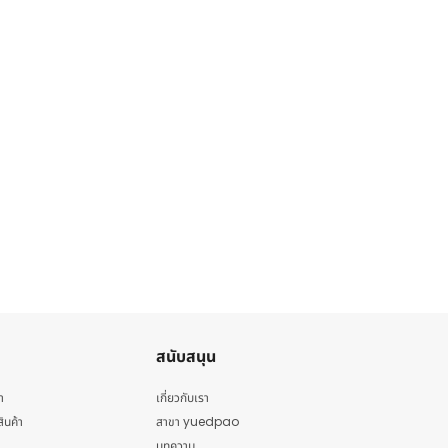
สนับสนุน
า
เกี่ยวกับเรา
สินค้า
สาขา yuedpao
บทความ