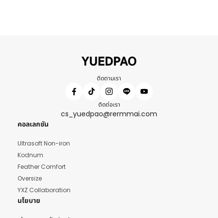
ติดตามเรา
ติดต่อเรา
cs_yuedpao@rermmai.com
คอลเลกชัน
Ultrasoft Non-iron
Kodnum
Feather Comfort
Oversize
YXZ Collaboration
นโยบาย