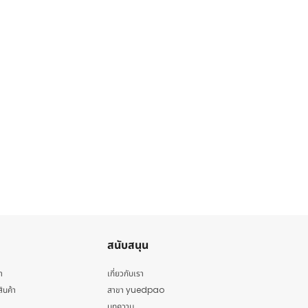
สนับสนุน
า
เกี่ยวกับเรา
สินค้า
สาขา yuedpao
บทความ