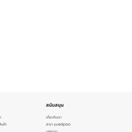
สนับสนุน
า
เกี่ยวกับเรา
สินค้า
สาขา yuedpao
บทความ