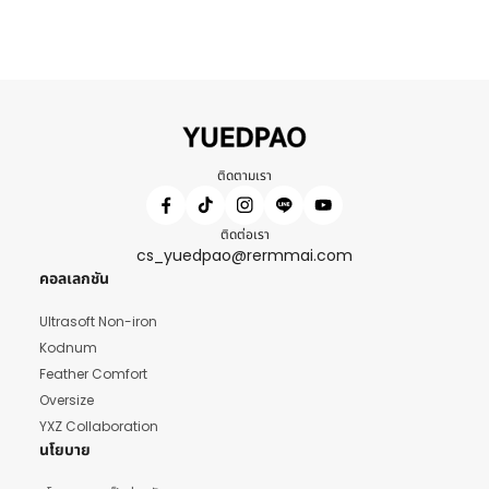
ติดตามเรา
ติดต่อเรา
cs_yuedpao@rermmai.com
คอลเลกชัน
Ultrasoft Non-iron
Kodnum
Feather Comfort
Oversize
YXZ Collaboration
นโยบาย