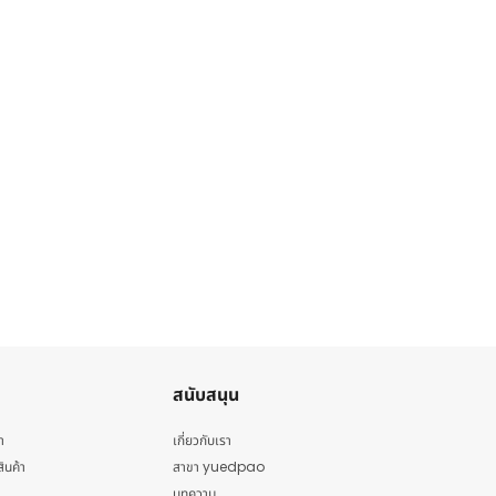
สนับสนุน
า
เกี่ยวกับเรา
สินค้า
สาขา yuedpao
บทความ