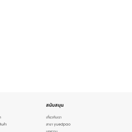
สนับสนุน
า
เกี่ยวกับเรา
สินค้า
สาขา yuedpao
บทความ