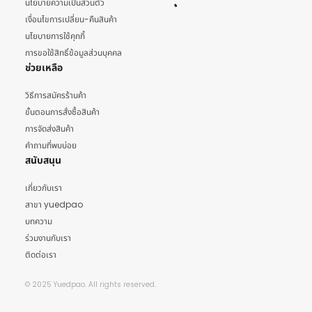
นโยบายความเป็นส่วนตัว
เงื่อนไขการเปลี่ยน-คืนสินค้า
นโยบายการใช้คุกกี้
การขอใช้สิทธิ์ข้อมูลส่วนบุคคล
ช่วยเหลือ
วิธีการสมัครร้านค้า
ขั้นตอนการสั่งซื้อสินค้า
การจัดส่งสินค้า
คำถามที่พบบ่อย
สนับสนุน
เกี่ยวกับเรา
สาขา yuedpao
บทความ
ร่วมงานกับเรา
ติดต่อเรา
© 2025 Yuedpao. All rights reserved.