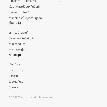
นโยบายความเป็นส่วนตัว
เงื่อนไขการเปลี่ยน-คืนสินค้า
นโยบายการใช้คุกกี้
การขอใช้สิทธิ์ข้อมูลส่วนบุคคล
ช่วยเหลือ
วิธีการสมัครร้านค้า
ขั้นตอนการสั่งซื้อสินค้า
การจัดส่งสินค้า
คำถามที่พบบ่อย
สนับสนุน
เกี่ยวกับเรา
สาขา yuedpao
บทความ
ร่วมงานกับเรา
ติดต่อเรา
© 2025 Yuedpao. All rights reserved.