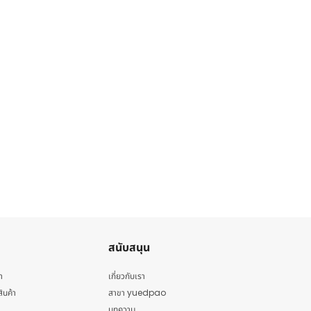
สนับสนุน
า
เกี่ยวกับเรา
สินค้า
สาขา yuedpao
บทความ