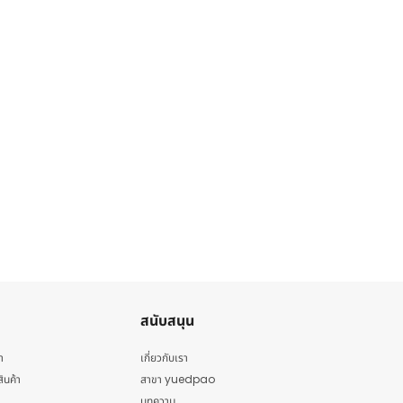
สนับสนุน
า
เกี่ยวกับเรา
สินค้า
สาขา yuedpao
บทความ