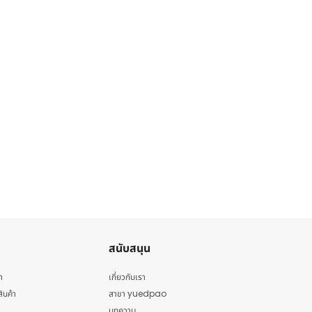
สนับสนุน
า
เกี่ยวกับเรา
สินค้า
สาขา yuedpao
บทความ