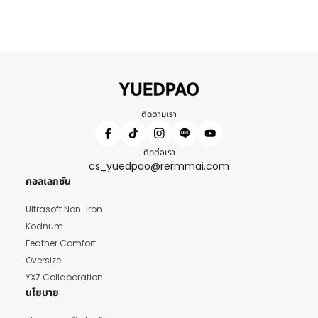
ติดตามเรา
ติดต่อเรา
cs_yuedpao@rermmai.com
คอลเลกชัน
Ultrasoft Non-iron
Kodnum
Feather Comfort
Oversize
YXZ Collaboration
นโยบาย