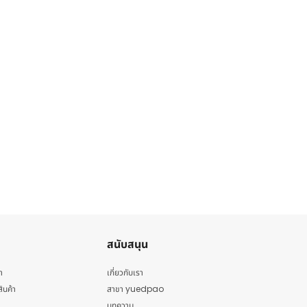
สนับสนุน
า
เกี่ยวกับเรา
สินค้า
สาขา yuedpao
บทความ