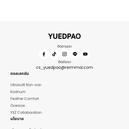
ติดตามเรา
ติดต่อเรา
cs_yuedpao@rermmai.com
คอลเลกชัน
Ultrasoft Non-iron
Kodnum
Feather Comfort
Oversize
YXZ Collaboration
นโยบาย