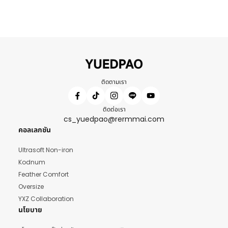
ติดตามเรา
ติดต่อเรา
cs_yuedpao@rermmai.com
คอลเลกชัน
Ultrasoft Non-iron
Kodnum
Feather Comfort
Oversize
YXZ Collaboration
นโยบาย