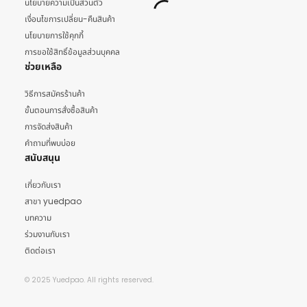
นโยบายความเป็นส่วนตัว
เงื่อนไขการเปลี่ยน-คืนสินค้า
นโยบายการใช้คุกกี้
การขอใช้สิทธิ์ข้อมูลส่วนบุคคล
ช่วยเหลือ
วิธีการสมัครร้านค้า
ขั้นตอนการสั่งซื้อสินค้า
การจัดส่งสินค้า
คำถามที่พบบ่อย
สนับสนุน
เกี่ยวกับเรา
สาขา yuedpao
บทความ
ร่วมงานกับเรา
ติดต่อเรา
© 2025 Yuedpao. All rights reserved.