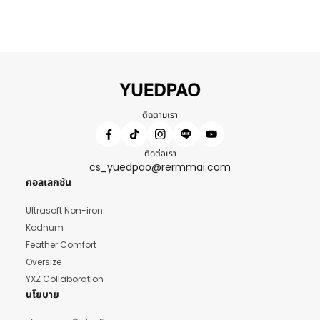
ติดตามเรา
ติดต่อเรา
cs_yuedpao@rermmai.com
คอลเลกชัน
Ultrasoft Non-iron
Kodnum
Feather Comfort
Oversize
YXZ Collaboration
นโยบาย