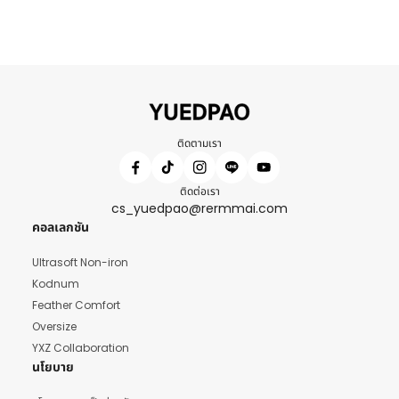
ติดตามเรา
ติดต่อเรา
cs_yuedpao@rermmai.com
คอลเลกชัน
Ultrasoft Non-iron
Kodnum
Feather Comfort
Oversize
YXZ Collaboration
นโยบาย