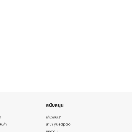
สนับสนุน
า
เกี่ยวกับเรา
สินค้า
สาขา yuedpao
บทความ